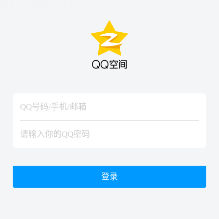
hiraishinNoJutsuShiki
hiraishinNoJutsuShiki
登录