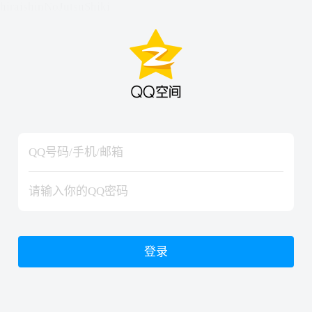
hiraishinNoJutsuShiki
hiraishinNoJutsuShiki
登录