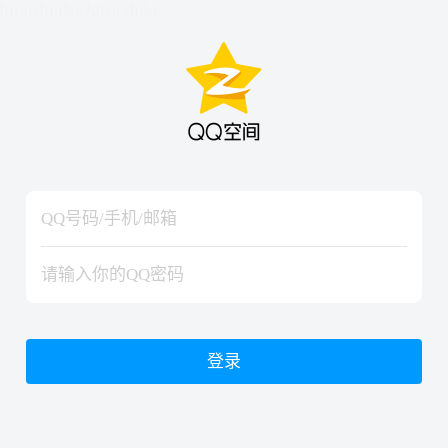
hiraishinNoJutsuShiki
hiraishinNoJutsuShiki
登录