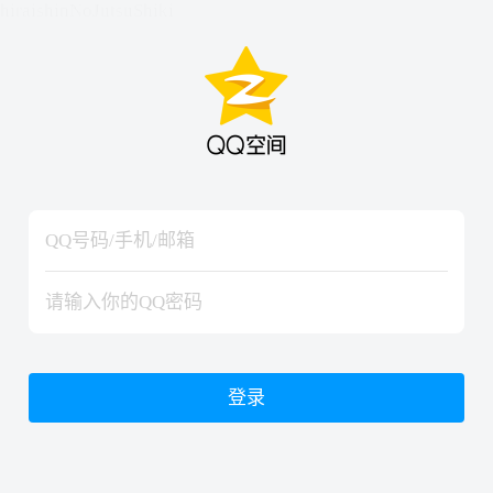
hiraishinNoJutsuShiki
hiraishinNoJutsuShiki
登录