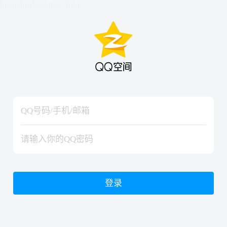
hiraishinNoJutsuShiki
hiraishinNoJutsuShiki
登录