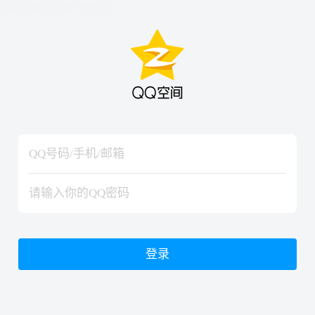
hiraishinNoJutsuShiki
hiraishinNoJutsuShiki
登录