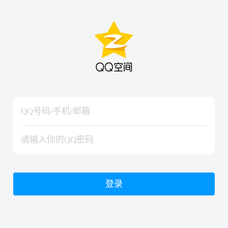
hiraishinNoJutsuShiki
hiraishinNoJutsuShiki
登录