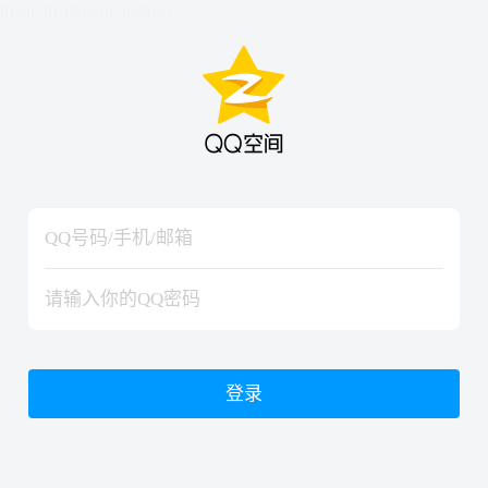
hiraishinNoJutsuShiki
hiraishinNoJutsuShiki
登录