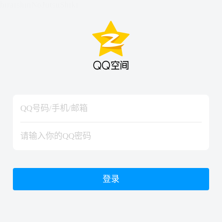
hiraishinNoJutsuShiki
hiraishinNoJutsuShiki
登录