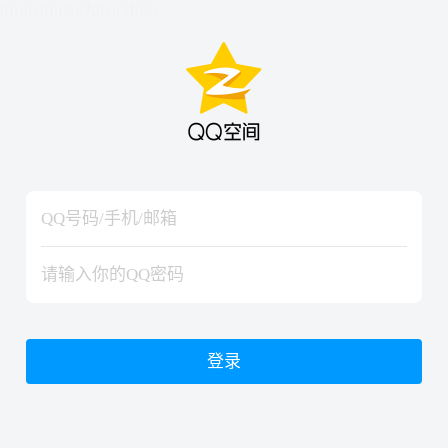
hiraishinNoJutsuShiki
hiraishinNoJutsuShiki
登录