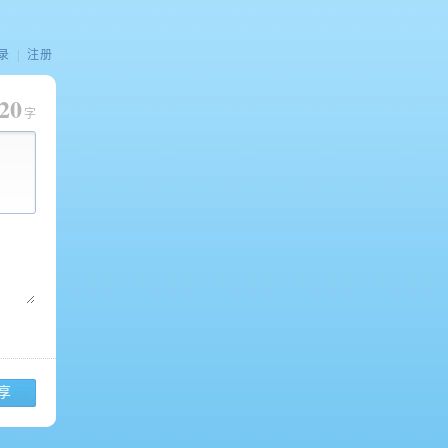
录
|
注册
20
字
享