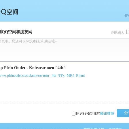
登
1
空间
到QQ空间和朋友网
还能输入
什么吧，您还可以@QQ好友和朋友哦~
//www.pleinoutlet.cn/cn/knitwear-men-_4th_/PPx--MK4_0.html
分
同时转播到我的
腾讯微博