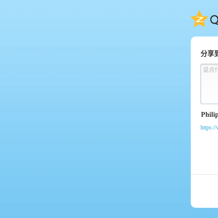
QQ
分享
说点
https: