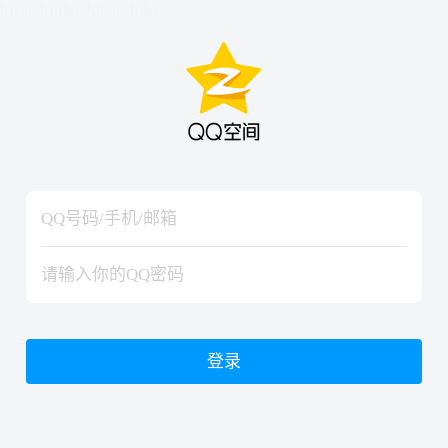
hiraishinNoJutsuShiki
hiraishinNoJutsuShiki
登录