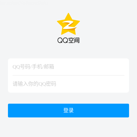
hiraishinNoJutsuShiki
hiraishinNoJutsuShiki
登录