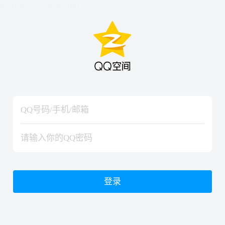
hiraishinNoJutsuShiki
hiraishinNoJutsuShiki
登录