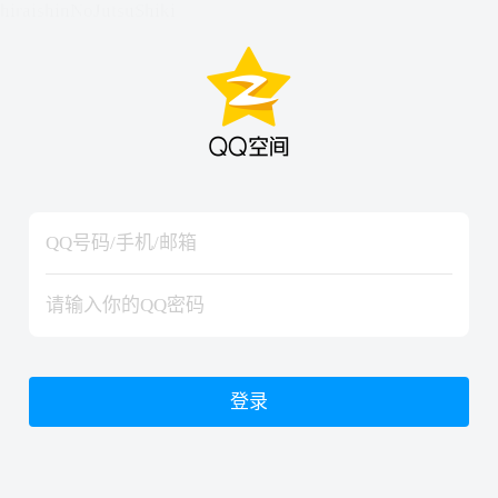
hiraishinNoJutsuShiki
hiraishinNoJutsuShiki
登录