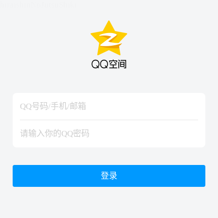
hiraishinNoJutsuShiki
hiraishinNoJutsuShiki
登录