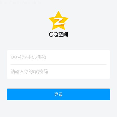
hiraishinNoJutsuShiki
hiraishinNoJutsuShiki
登录