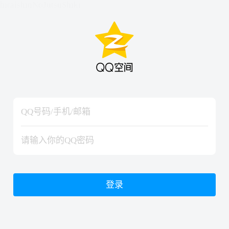
hiraishinNoJutsuShiki
hiraishinNoJutsuShiki
登录