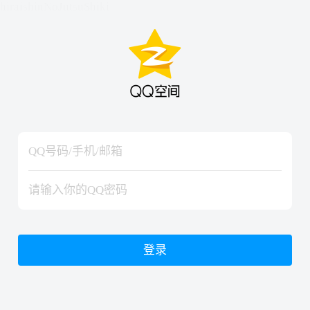
hiraishinNoJutsuShiki
hiraishinNoJutsuShiki
登录