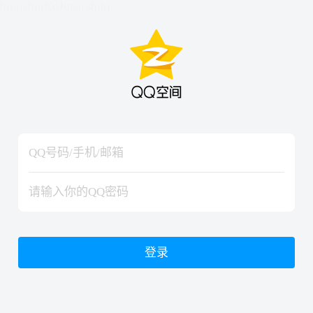
hiraishinNoJutsuShiki
hiraishinNoJutsuShiki
登录