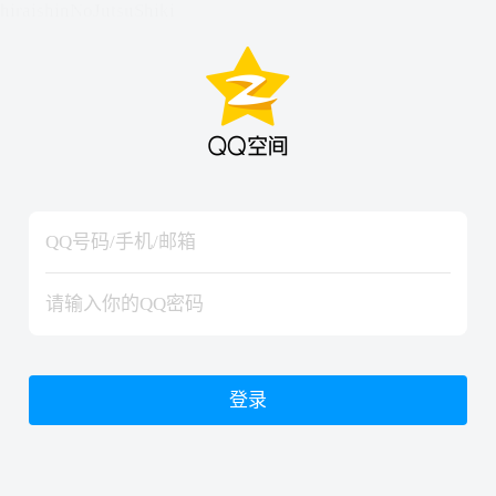
hiraishinNoJutsuShiki
hiraishinNoJutsuShiki
登录