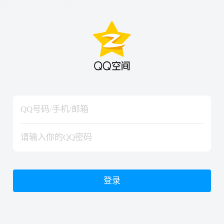
hiraishinNoJutsuShiki
hiraishinNoJutsuShiki
登录