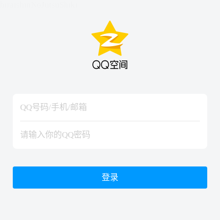
hiraishinNoJutsuShiki
hiraishinNoJutsuShiki
登录