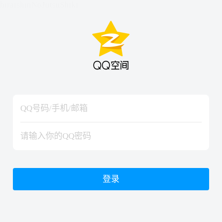
hiraishinNoJutsuShiki
hiraishinNoJutsuShiki
登录