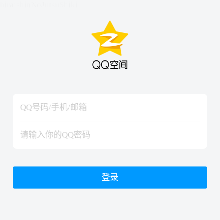
hiraishinNoJutsuShiki
hiraishinNoJutsuShiki
登录