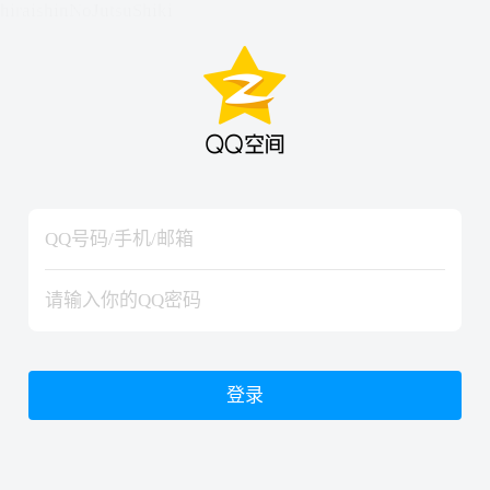
hiraishinNoJutsuShiki
hiraishinNoJutsuShiki
登录