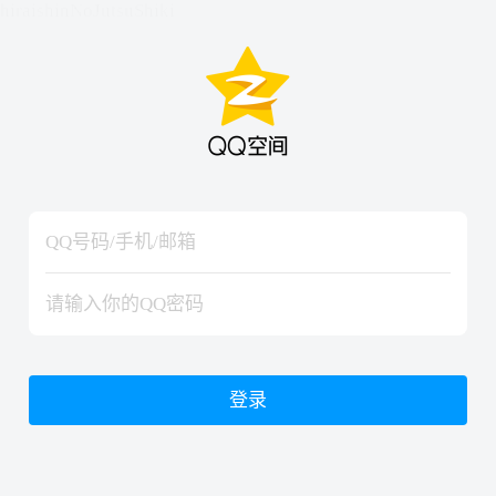
hiraishinNoJutsuShiki
hiraishinNoJutsuShiki
登录