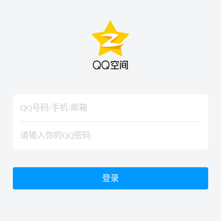
hiraishinNoJutsuShiki
hiraishinNoJutsuShiki
登录