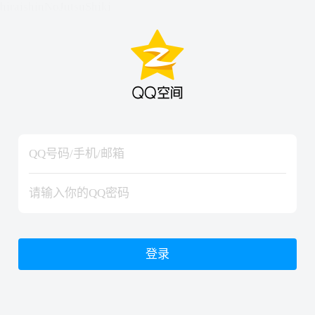
hiraishinNoJutsuShiki
hiraishinNoJutsuShiki
登录