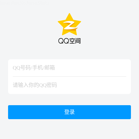
hiraishinNoJutsuShiki
hiraishinNoJutsuShiki
登录