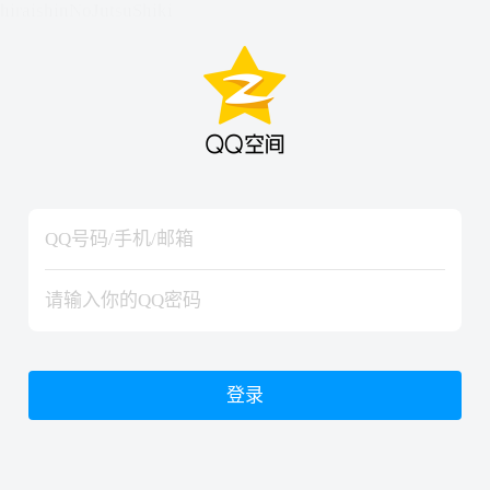
hiraishinNoJutsuShiki
hiraishinNoJutsuShiki
登录