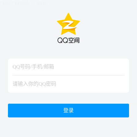
hiraishinNoJutsuShiki
hiraishinNoJutsuShiki
登录