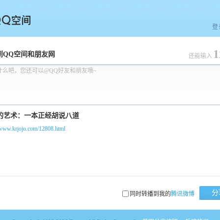
登
1
空间
到QQ空间和朋友网
还能输入
什么吧，您还可以@QQ好友和朋友哦~
/www.krjojo.com/12808.html
分
同时转播到我的
腾讯微博