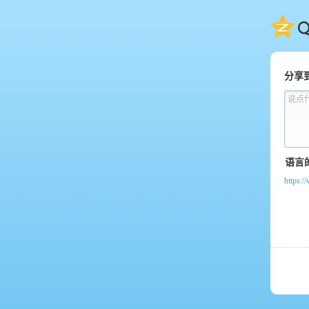
QQ
分享
说点
https:/