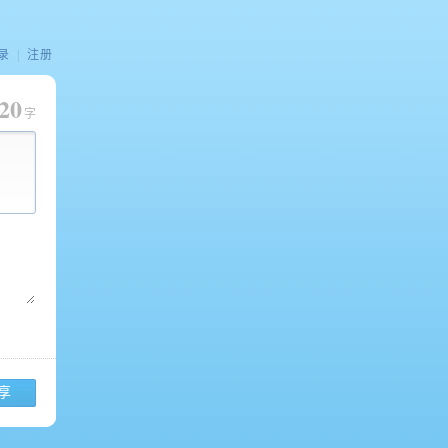
录
|
注册
20
字
享