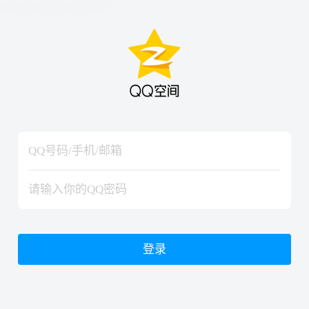
hiraishinNoJutsuShiki
hiraishinNoJutsuShiki
登录