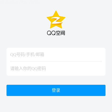
hiraishinNoJutsuShiki
hiraishinNoJutsuShiki
登录