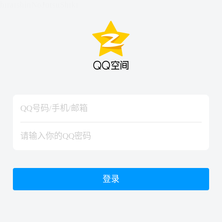
hiraishinNoJutsuShiki
hiraishinNoJutsuShiki
登录