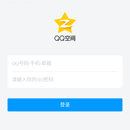
hiraishinNoJutsuShiki
hiraishinNoJutsuShiki
登录