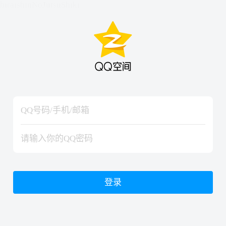
hiraishinNoJutsuShiki
hiraishinNoJutsuShiki
登录