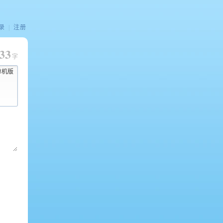
录
|
注册
33
字
单机版