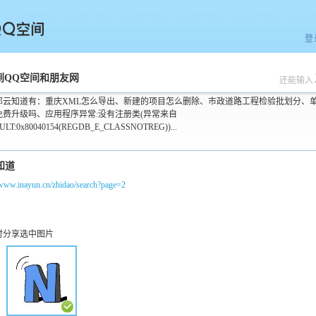
登
空间
到QQ空间和朋友网
还能输入
那云知道有：重庆XML怎么导出、新建的项目怎么删除、市政道路工程检验批划分、
免费升级吗、应用程序异常:没有注册类(异常来自
ULT:0x80040154(REGDB_E_CLASSNOTREG))...
/www.inayun.cn/zhidao/search?page=2
时分享选中图片