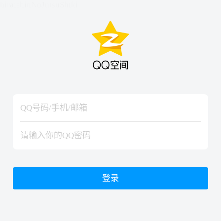
hiraishinNoJutsuShiki
hiraishinNoJutsuShiki
登录