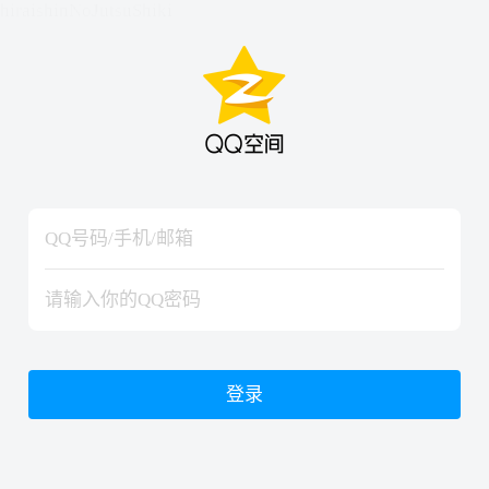
hiraishinNoJutsuShiki
hiraishinNoJutsuShiki
登录