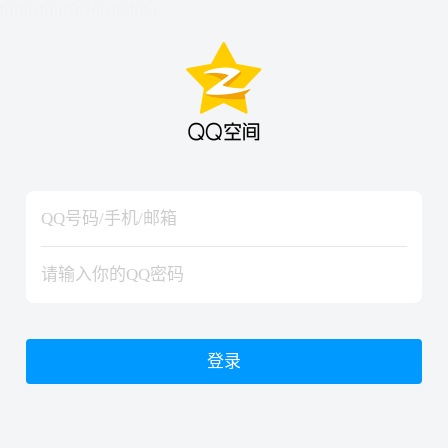
hiraishinNoJutsuShiki
hiraishinNoJutsuShiki
登录