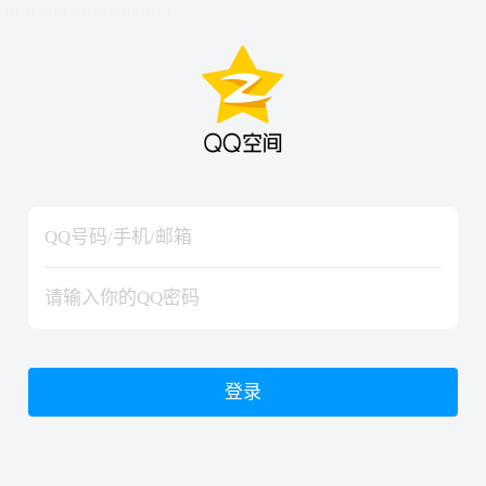
hiraishinNoJutsuShiki
hiraishinNoJutsuShiki
登录