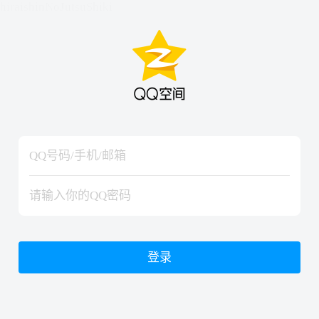
hiraishinNoJutsuShiki
hiraishinNoJutsuShiki
登录