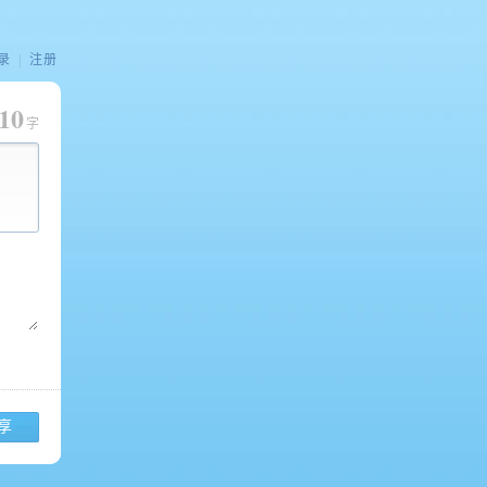
录
|
注册
10
字
享