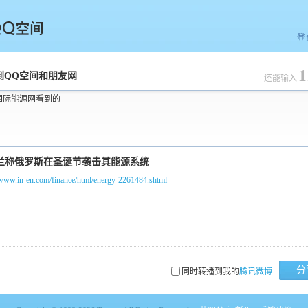
登
1
空间
到QQ空间和朋友网
还能输入
国际能源网看到的
/www.in-en.com/finance/html/energy-2261484.shtml
分
同时转播到我的
腾讯微博