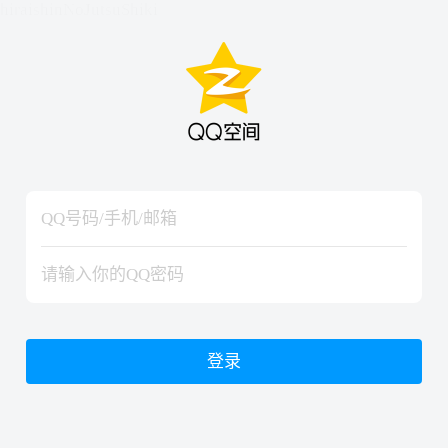
hiraishinNoJutsuShiki
hiraishinNoJutsuShiki
登录