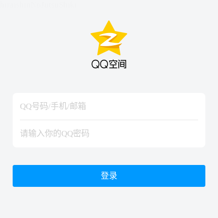
hiraishinNoJutsuShiki
hiraishinNoJutsuShiki
登录