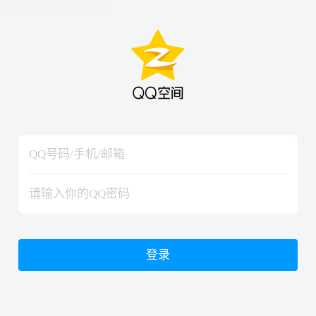
hiraishinNoJutsuShiki
hiraishinNoJutsuShiki
登录