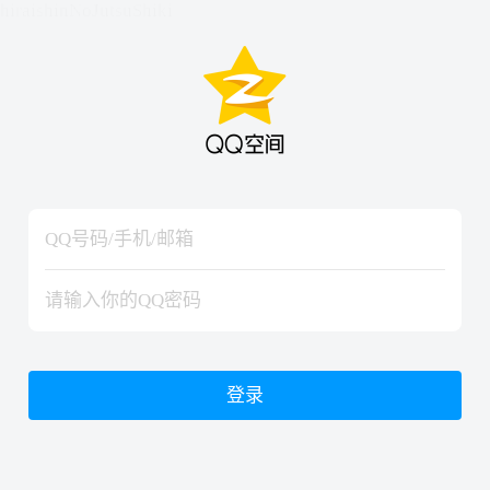
hiraishinNoJutsuShiki
hiraishinNoJutsuShiki
登录