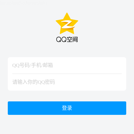
hiraishinNoJutsuShiki
hiraishinNoJutsuShiki
登录